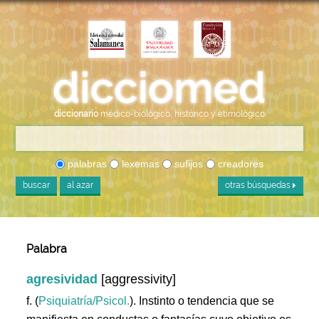
diccionario
médico-biológico, histórico y etimológico
palabras
lexemas
sufijos
creadores
buscar
al azar
otras búsquedas
Palabra
agresividad
[aggressivity]
f. (
Psiquiatría/Psicol.
). Instinto o tendencia que se