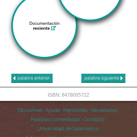
Documentación
reciente
palabra
anterior
palabra
siguiente
ISBN: 8478005722
Dicciomed
·
Ayuda
·
Menciones
·
Novedades
·
Palabras comentadas
·
Contacto
·
Universidad de Salamanca
·