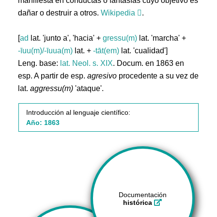
manifiesta en conductas o fantasías cuyo objetivo es
dañar o destruir a otros.
Wikipedia
.
[
ad
lat. 'junto a', 'hacia' +
gressu(m)
lat. 'marcha' +
-īuu(m)/-īuua(m)
lat. +
-tāt(em)
lat. 'cualidad']
Leng. base:
lat.
Neol. s. XIX
. Docum. en 1863 en
esp. A partir de esp.
agresivo
procedente a su vez de
lat.
aggressu(m)
'ataque'.
Introducción al lenguaje científico:
Año: 1863
Documentación
histórica