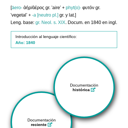
[
āerο-
ἀήρ/ἀέρος gr. 'aire' +
phyt(o)-
φυτόν gr.
'vegetal' +
-a [neutro pl.]
gr. y lat.]
Leng. base:
gr.
Neol. s. XIX
. Docum. en 1840 en ingl.
Introducción al lenguaje científico:
Año: 1840
Documentación
histórica
Documentación
reciente