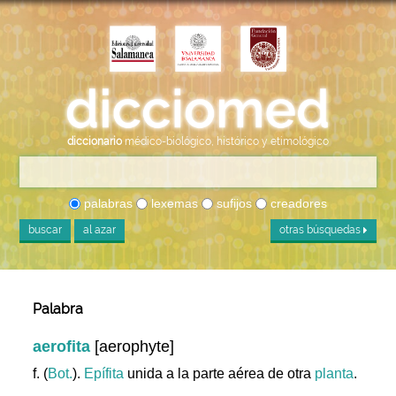
diccionario
médico-biológico, histórico y etimológico
palabras
lexemas
sufijos
creadores
buscar
al azar
otras búsquedas
Palabra
aerofita
[aerophyte]
f. (
Bot.
).
Epífita
unida a la parte aérea de otra
planta
.