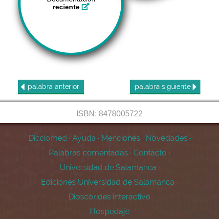
reciente
palabra
anterior
palabra
siguiente
ISBN: 8478005722
Dicciomed
·
Ayuda
·
Menciones
·
Novedades
·
Palabras comentadas
·
Contacto
·
Universidad de Salamanca
·
Ediciones Universidad de Salamanca
·
Dioscórides interactivo
Hospedaje