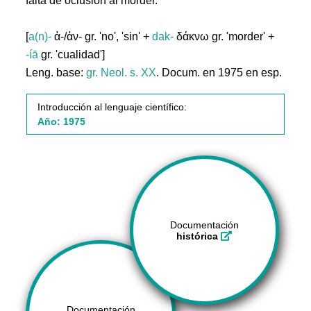
falta de oclusión al morder.
[
a(n)-
ἀ-/ἀν- gr. 'no', 'sin' +
dak-
δάκνω gr. 'morder' +
-íā
gr. 'cualidad']
Leng. base:
gr.
Neol. s. XX
. Docum. en 1975 en esp.
Introducción al lenguaje científico:
Año: 1975
Documentación
histórica
Documentación