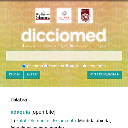
diccionario
médico-biológico, histórico y etimológico
palabras
lexemas
sufijos
creadores
buscar
al azar
otras búsquedas
Palabra
adaquia
[open bite]
f. (
Patol. Otorrinolar., Estomatol.
). Mordida abierta;