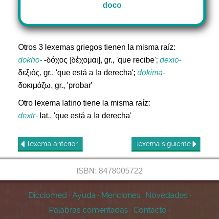
doco
Otros 3 lexemas griegos tienen la misma raíz:
dokho-
-δόχος [δέχομαι], gr., 'que recibe';
dexio-
δεξιός, gr., 'que está a la derecha';
dokima-
δοκιμάζω, gr., 'probar'
Otro lexema latino tiene la misma raíz:
dextr-
lat., 'que está a la derecha'
lexema
anterior
lexema
siguiente
ISBN: 8478005722
Dicciomed
·
Ayuda
·
Menciones
·
Novedades
·
Palabras comentadas
·
Contacto
·