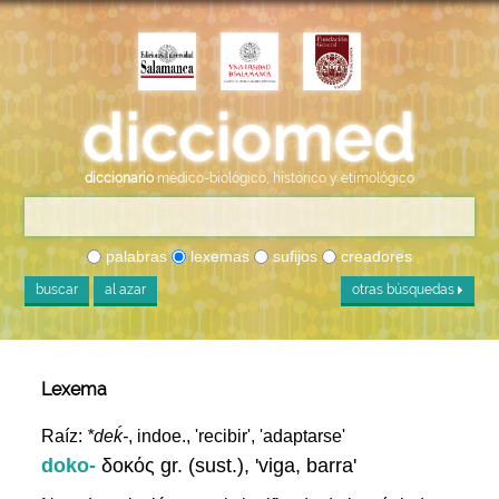
diccionario
médico-biológico, histórico y etimológico
palabras
lexemas
sufijos
creadores
buscar
al azar
otras búsquedas
Lexema
Raíz:
*deḱ-
, indoe., 'recibir', 'adaptarse'
doko-
δοκός gr. (sust.), 'viga, barra'