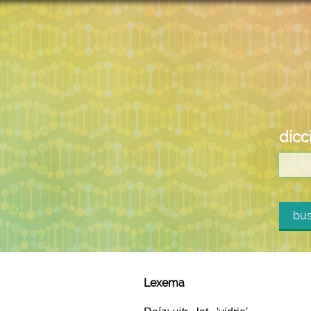
dicc
bus
Lexema