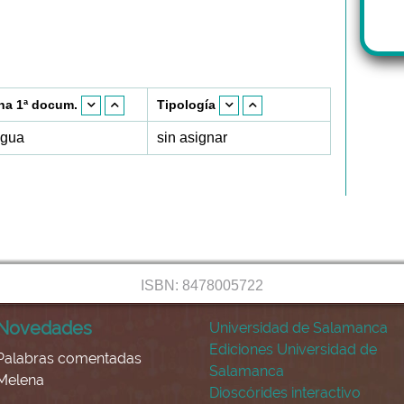
ha 1ª docum.
Tipología
igua
sin asignar
ISBN: 8478005722
Novedades
Universidad de Salamanca
Ediciones Universidad de
Palabras comentadas
Salamanca
Melena
Dioscórides interactivo