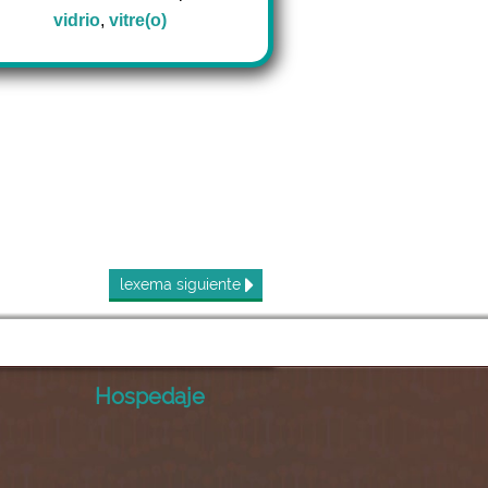
vidrio
,
vitre(o)
lexema
siguiente
Hospedaje