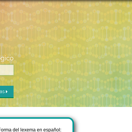
ógico
das
Forma del lexema en español: