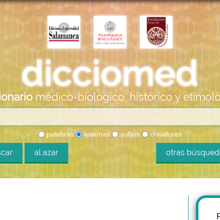
ionario
médico-biológico, histórico y etimol
palabras
lexemas
sufijos
creadores
car
al azar
otras búsque