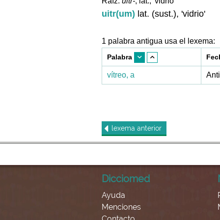
Raíz:
uitr-
, lat., 'vidrio'
uitr(um)
lat. (sust.), 'vidrio'
1 palabra antigua usa el lexema:
Palabra
Fec
vítreo, a
Ant
lexema
anterior
Dicciomed
Ayuda
Menciones
Contacto