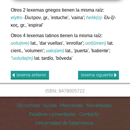
Otros 2 lexemas griegos tienen la misma raíz:
elytro-
ἔλυτρον, gr., 'estuche', 'vaina';
helik(o)-
ἕλι-ξ/-
κος, gr., 'espiral'
Otros 4 lexemas latinos tienen la misma raíz:
uolu(ere)
lat., 'dar vueltas', 'enrollar';
uol(ūmen)
lat.
cient., 'volumen';
ualu(am)
lat., 'puerta', 'batiente';
*uoluita(m)
lat. tardío, 'bóveda'
lexema
anterior
lexema
siguiente
ISBN: 8478005722
Dicciomed
·
Ayuda
·
Menciones
·
Novedades
·
Palabras comentadas
·
Contacto
·
Universidad de Salamanca
·