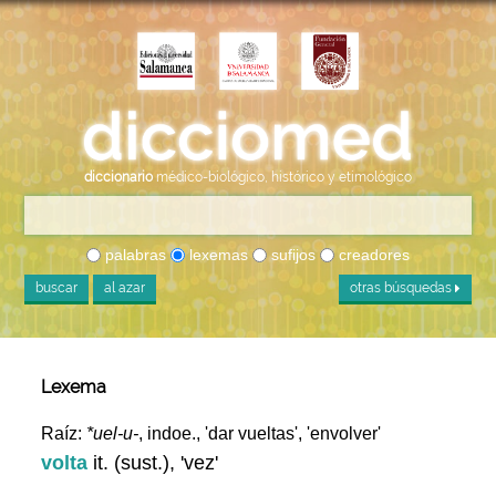
diccionario
médico-biológico, histórico y etimológico
palabras
lexemas
sufijos
creadores
buscar
al azar
otras búsquedas
Lexema
Raíz:
*uel-u-
, indoe., 'dar vueltas', 'envolver'
volta
it. (sust.), 'vez'