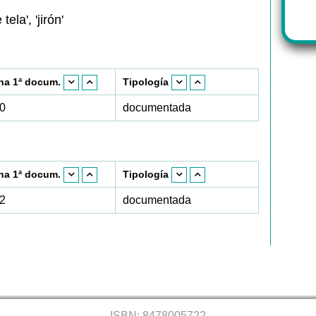
 tela', 'jirón'
ha 1ª docum.
Tipología
0
documentada
ha 1ª docum.
Tipología
2
documentada
ISBN: 8478005722