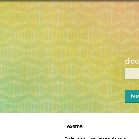
dicc
bus
Lexema