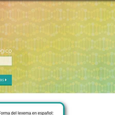
ógico
das
Forma del lexema en español: