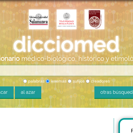
ionario
médico-biológico, histórico y etimol
palabras
lexemas
sufijos
creadores
car
al azar
otras búsque