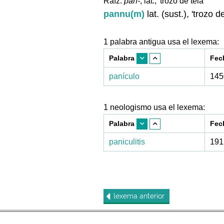
Raíz:
pan-
, lat., 'trozo de tela'
pannu(m)
lat. (sust.), 'trozo de
1 palabra antigua usa el lexema:
Palabra
Fec
panículo
145
1 neologismo usa el lexema:
Palabra
Fec
paniculitis
191
lexema
anterior