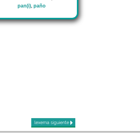
pan(i)
,
paño
lexema
siguiente