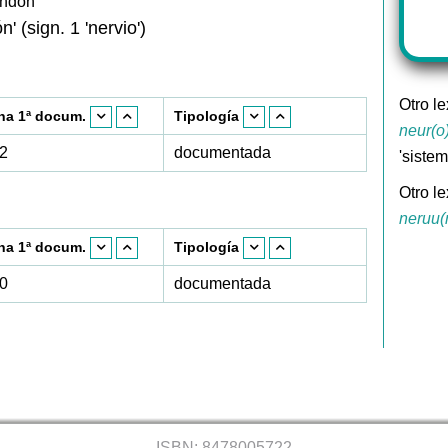
tendón'
n' (sign. 1 'nervio')
Otro l
ha 1ª docum.
Tipología
neur(o)
2
documentada
'sistem
Otro le
neruu(
ha 1ª docum.
Tipología
0
documentada
ISBN: 8478005722