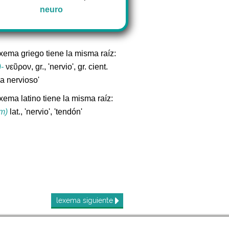
neuro
exema griego tiene la misma raíz:
-
νεῦρον, gr., 'nervio', gr. cient.
a nervioso'
xema latino tiene la misma raíz:
m)
lat., 'nervio', 'tendón'
lexema
siguiente