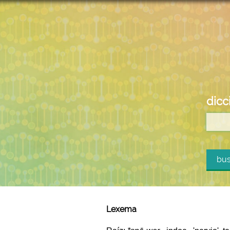
dicc
bus
Lexema