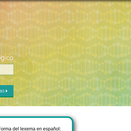
ógico
das
Forma del lexema en español: