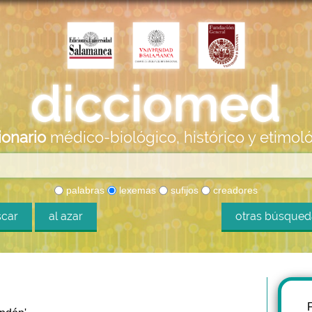
ionario
médico-biológico, histórico y etimol
palabras
lexemas
sufijos
creadores
car
al azar
otras búsque