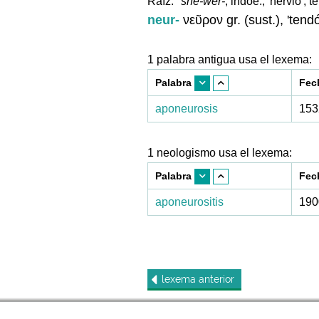
Raíz:
*snē-wer-
, indoe., 'nervio', 
neur-
νεῦρον gr. (sust.), 'tendó
1 palabra antigua usa el lexema:
Palabra
Fec
aponeurosis
153
1 neologismo usa el lexema:
Palabra
Fec
aponeurositis
190
lexema
anterior