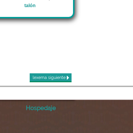
talón
lexema
siguiente
Hospedaje