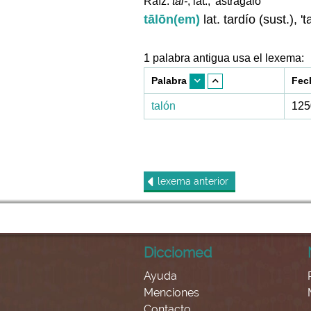
Raíz:
tāl-
, lat., 'astrágalo'
tālōn(em)
lat. tardío (sust.), 't
1 palabra antigua usa el lexema:
Palabra
Fec
talón
125
lexema
anterior
Dicciomed
Ayuda
Menciones
Contacto