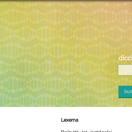
dicc
bus
Lexema