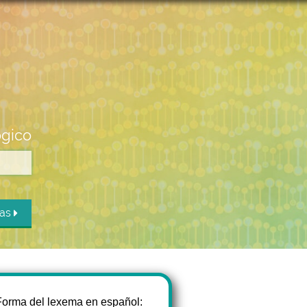
ógico
das
Forma del lexema en español: