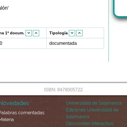
alón'
ha 1ª docum.
Tipología
0
documentada
ISBN: 8478005722
Novedades
Universidad de Salamanca
Ediciones Universidad de
Palabras comentadas
Salamanca
Melena
Dioscórides interactivo