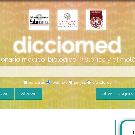
ionario
médico-biológico, histórico y etimol
palabras
lexemas
sufijos
creadores
car
al azar
otras búsque