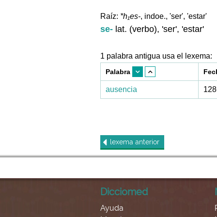
Raíz:
*h₁es-
, indoe., 'ser', 'estar'
se-
lat. (verbo), 'ser', 'estar'
1 palabra antigua usa el lexema:
Palabra
Fec
ausencia
128
lexema
anterior
Dicciomed
Ayuda