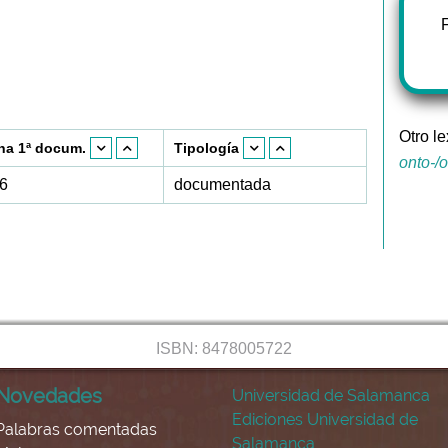
Otro l
ha 1ª docum.
Tipología
ontο-/
6
documentada
ISBN: 8478005722
Novedades
Universidad de Salamanca
Ediciones Universidad de
Palabras comentadas
Salamanca