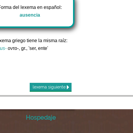
Forma del lexema en español:
ausencia
exema griego tiene la misma raíz:
ous-
οντο-, gr., 'ser, ente'
lexema
siguiente
Hospedaje