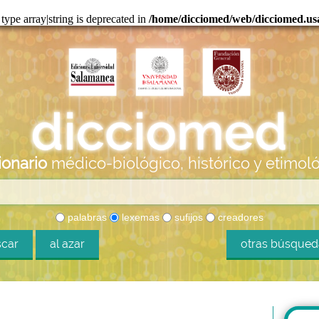
 type array|string is deprecated in
/home/dicciomed/web/dicciomed.usal
ionario
médico-biológico, histórico y etimol
palabras
lexemas
sufijos
creadores
car
al azar
otras búsque