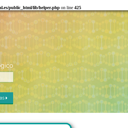
.es/public_html/lib/helper.php
on line
425
ógico
das