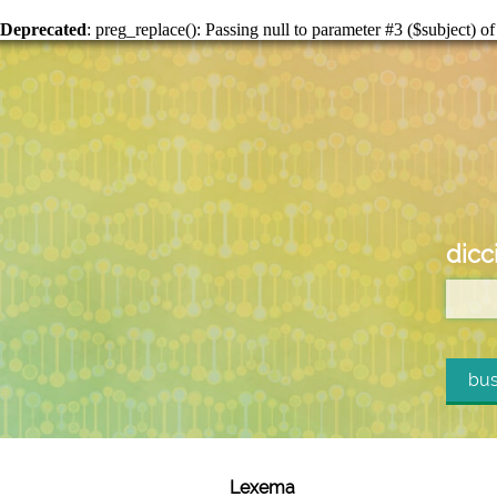
Deprecated
: preg_replace(): Passing null to parameter #3 ($subject) of
dicc
bus
Lexema