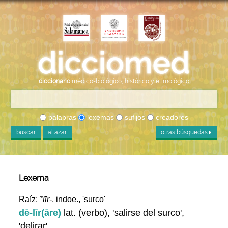
diccionario
médico-biológico, histórico y etimológico
palabras
lexemas
sufijos
creadores
buscar
al azar
otras búsquedas
Lexema
Raíz:
*līr-
, indoe., 'surco'
dē-līr(āre)
lat. (verbo), 'salirse del surco',
'delirar'