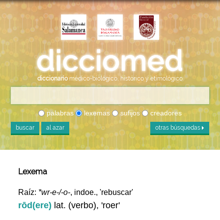
diccionario
médico-biológico, histórico y etimológico
palabras
lexemas
sufijos
creadores
buscar
al azar
otras búsquedas
Lexema
Raíz:
*wr-e-/-o-
, indoe., 'rebuscar'
rōd(ere)
lat. (verbo), 'roer'