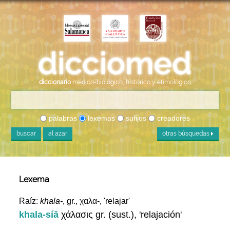
diccionario
médico-biológico, histórico y etimológico
palabras
lexemas
sufijos
creadores
buscar
al azar
otras búsquedas
Lexema
Raíz:
khala-
, gr., χαλα-, 'relajar'
khala-síā
χάλασις gr. (sust.), 'relajación'