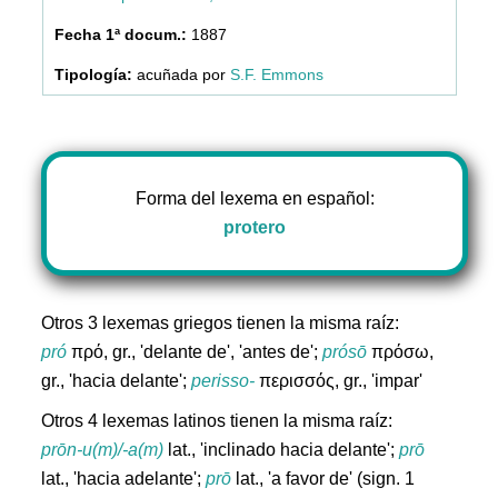
1887
acuñada por
S.F. Emmons
Forma del lexema en español:
protero
Otros 3 lexemas griegos tienen la misma raíz:
pró
πρό, gr., 'delante de', 'antes de';
prósō
πρόσω,
gr., 'hacia delante';
perisso-
περισσός, gr., 'impar'
Otros 4 lexemas latinos tienen la misma raíz:
prōn-u(m)/-a(m)
lat., 'inclinado hacia delante';
prō
lat., 'hacia adelante';
prō
lat., 'a favor de' (sign. 1