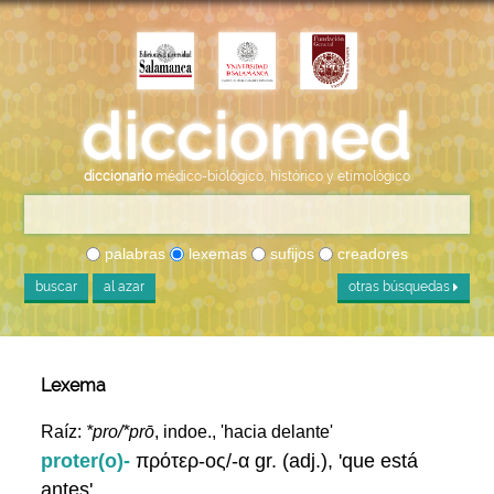
diccionario
médico-biológico, histórico y etimológico
palabras
lexemas
sufijos
creadores
buscar
al azar
otras búsquedas
Lexema
Raíz:
*pro/*prō
, indoe., 'hacia delante'
proter(o)-
πρότερ-ος/-α gr. (adj.), 'que está
antes'