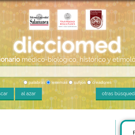
ionario
médico-biológico, histórico y etimol
palabras
lexemas
sufijos
creadores
car
al azar
otras búsque