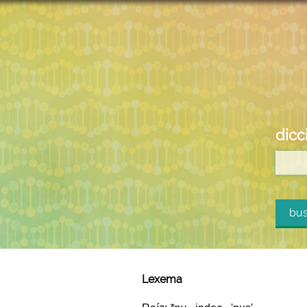
dicc
bus
Lexema