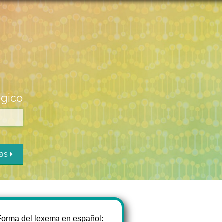
ógico
das
Forma del lexema en español: