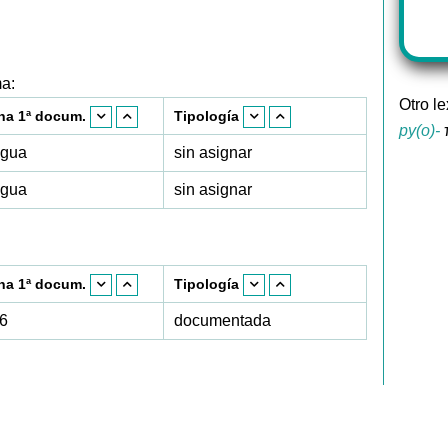
ma:
Otro l
ha 1ª docum.
Tipología
py(o)-
π
igua
sin asignar
igua
sin asignar
ha 1ª docum.
Tipología
6
documentada