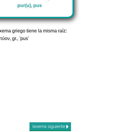
pur(u)
,
pus
exema griego tiene la misma raíz:
ύον, gr., 'pus'
lexema
siguiente