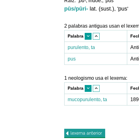
Raíz:
*pu-
, indoe., 'pus'
pūs/pūri-
lat. (sust.), 'pus'
2 palabras antiguas usan el lexe
Palabra
Fec
purulento, ta
Ant
pus
Ant
1 neologismo usa el lexema:
Palabra
Fec
mucopurulento, ta
189
lexema
anterior