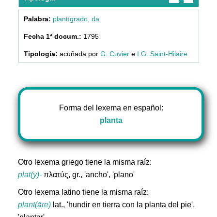
plantígrado, da
1795
acuñada por
G. Cuvier
e
I.G. Saint-Hilaire
Forma del lexema en español:
planta
Otro lexema griego tiene la misma raíz:
plat(y)-
πλατύς, gr., 'ancho', 'plano'
Otro lexema latino tiene la misma raíz:
plant(āre)
lat., 'hundir en tierra con la planta del pie',