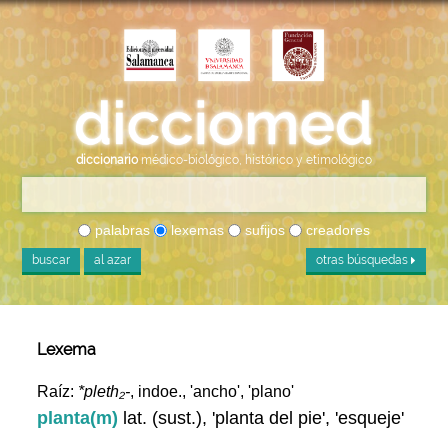
diccionario
médico-biológico, histórico y etimológico
palabras
lexemas
sufijos
creadores
buscar
al azar
otras búsquedas
Lexema
Raíz:
*pleth₂-
, indoe., 'ancho', 'plano'
planta(m)
lat. (sust.), 'planta del pie', 'esqueje'