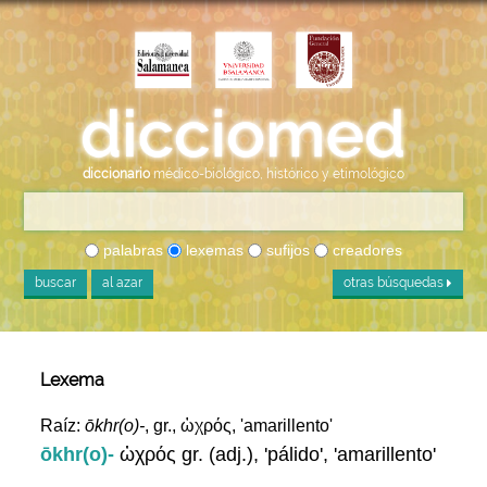
diccionario
médico-biológico, histórico y etimológico
palabras
lexemas
sufijos
creadores
buscar
al azar
otras búsquedas
Lexema
Raíz:
ōkhr(o)-
, gr., ὠχρός, 'amarillento'
ōkhr(o)-
ὠχρός gr. (adj.), 'pálido', 'amarillento'