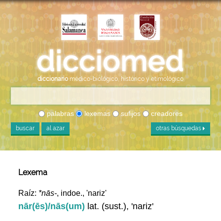
diccionario
médico-biológico, histórico y etimológico
palabras
lexemas
sufijos
creadores
buscar
al azar
otras búsquedas
Lexema
Raíz:
*nās-
, indoe., 'nariz'
nār(ēs)/nās(um)
lat. (sust.), 'nariz'