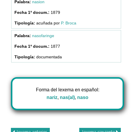
nasion
1879
acuñada por
P. Broca
nasofaringe
1877
documentada
Forma del lexema en español:
nariz
,
nas(al)
,
naso
lexema
anterior
lexema
siguiente