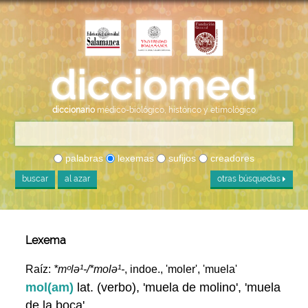
diccionario
médico-biológico, histórico y etimológico
palabras
lexemas
sufijos
creadores
buscar
al azar
otras búsquedas
Lexema
Raíz:
*mᵒlə¹-/*molə¹-
, indoe., 'moler', 'muela'
mol(am)
lat. (verbo), 'muela de molino', 'muela
de la boca'