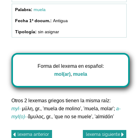
muela
Antigua
sin asignar
Forma del lexema en español:
mol(ar)
,
muela
Otros 2 lexemas griegos tienen la misma raíz:
myl-
μύλη, gr., 'muela de molino', 'muela, molar';
a-
myl(o)-
ἄμυλος, gr., 'que no se muele', 'almidón'
lexema
anterior
lexema
siguiente