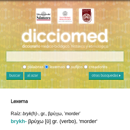
diccionario
médico-biológico, histórico y etimológico
palabras
lexemas
sufijos
creadores
buscar
al azar
otras búsquedas
Lexema
Raíz:
bryk(h)-
, gr., βρύχω, 'morder'
brykh-
βρύχω [ῡ] gr. (verbo), 'morder'