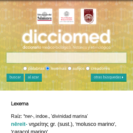
diccionario
médico-biológico, histórico y etimológico
palabras
lexemas
sufijos
creadores
buscar
al azar
otras búsquedas
Lexema
Raíz:
*ner-
, indoe., 'divinidad marina'
nēreit-
νηρείτης gr. (sust.), 'molusco marino',
'caracol marino'