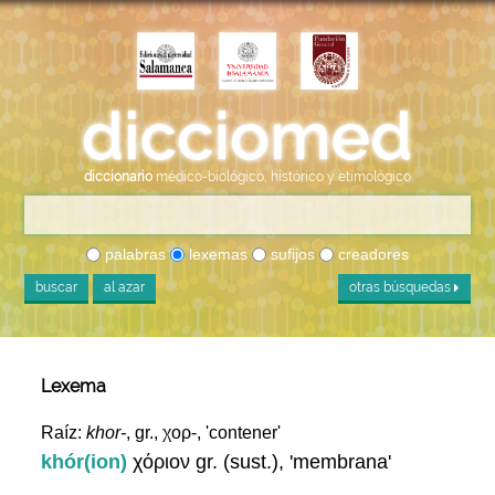
diccionario
médico-biológico, histórico y etimológico
palabras
lexemas
sufijos
creadores
buscar
al azar
otras búsquedas
Lexema
Raíz:
khor-
, gr., χορ-, 'contener'
khór(ion)
χόριον gr. (sust.), 'membrana'