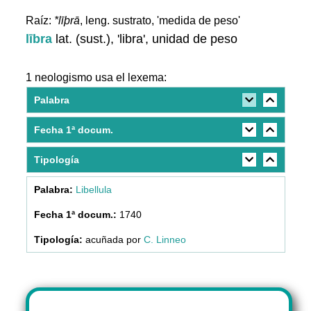
Raíz:
*līþrā
, leng. sustrato, 'medida de peso'
lībra
lat. (sust.), 'libra', unidad de peso
1 neologismo usa el lexema:
Palabra
Fecha 1ª docum.
Tipología
Libellula
1740
acuñada por
C. Linneo