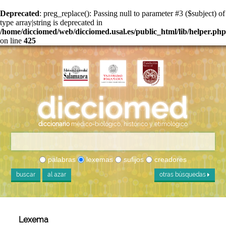
Deprecated
: preg_replace(): Passing null to parameter #3 ($subject) of
type array|string is deprecated in
/home/dicciomed/web/dicciomed.usal.es/public_html/lib/helper.php
on line
425
diccionario
médico-biológico, histórico y etimológico
palabras
lexemas
sufijos
creadores
buscar
al azar
otras búsquedas
Lexema