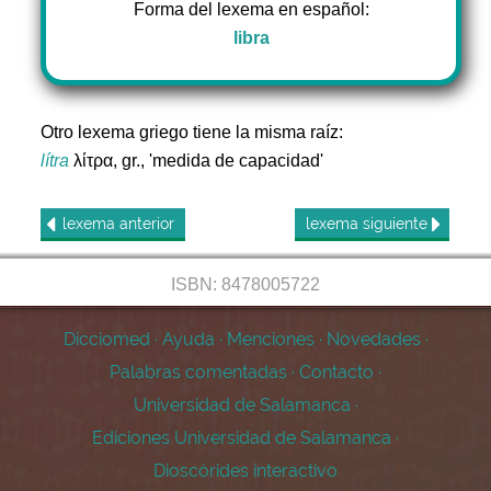
Forma del lexema en español:
libra
Otro lexema griego tiene la misma raíz:
lítra
λίτρα, gr., 'medida de capacidad'
lexema
anterior
lexema
siguiente
ISBN: 8478005722
Dicciomed
·
Ayuda
·
Menciones
·
Novedades
·
Palabras comentadas
·
Contacto
·
Universidad de Salamanca
·
Ediciones Universidad de Salamanca
·
Dioscórides interactivo