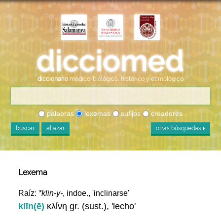
diccionario
médico-biológico, histórico y etimológico
palabras
lexemas
sufijos
creadores
buscar
al azar
otras búsquedas
Lexema
Raíz:
*klin-y-
, indoe., 'inclinarse'
klīn(ē)
κλίνη gr. (sust.), 'lecho'