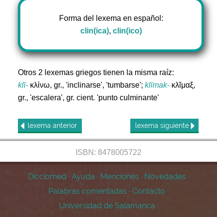
Forma del lexema en español:
clin(ica)
,
clin(ico)
Otros 2 lexemas griegos tienen la misma raíz:
klī-
κλίνω, gr., 'inclinarse', 'tumbarse';
klīmak-
κλῖμαξ,
gr., 'escalera', gr. cient. 'punto culminante'
lexema
anterior
lexema
siguiente
ISBN: 8478005722
Dicciomed
·
Ayuda
·
Menciones
·
Novedades
·
Palabras comentadas
·
Contacto
·
Universidad de Salamanca
·