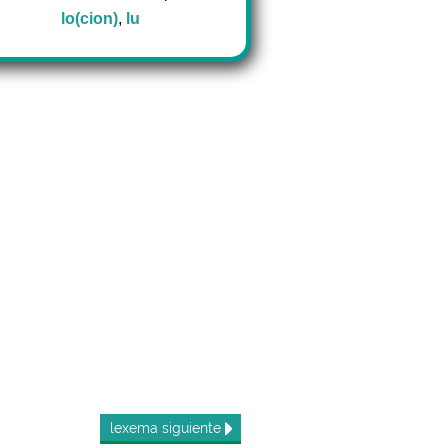
lo(cion)
,
lu
lexema
siguiente