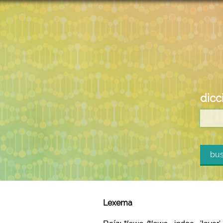
dicc
bus
Lexema