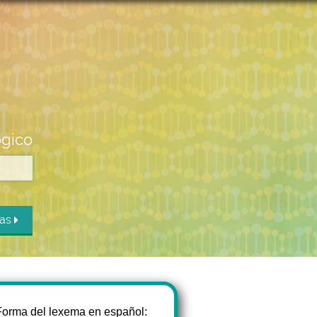
ógico
das
Forma del lexema en español: