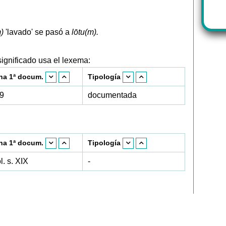
)
'lavado' se pasó a
lōtu(m).
ignificado usa el lexema:
ha 1ª docum.
Tipología
9
documentada
ha 1ª docum.
Tipología
l. s. XIX
-