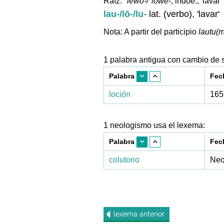
Raíz:
*lewo-/*lowe-
, indoe., 'lavar'
lau-/lō-/lu-
lat. (verbo), 'lavar'
Nota: A partir del participio
lautu(m
1 palabra antigua con cambio de s
Palabra
Fec
loción
165
1 neologismo usa el lexema:
Palabra
Fec
colutorio
Neo
lexema
anterior