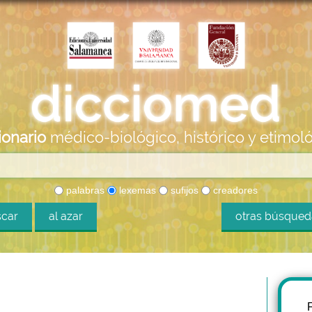
ionario
médico-biológico, histórico y etimol
palabras
lexemas
sufijos
creadores
car
al azar
otras búsque