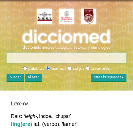
diccionario
médico-biológico, histórico y etimológico
palabras
lexemas
sufijos
creadores
buscar
al azar
otras búsquedas
Lexema
Raíz:
*leigh-
, indoe., 'chupar'
ling(ere)
lat. (verbo), 'lamer'