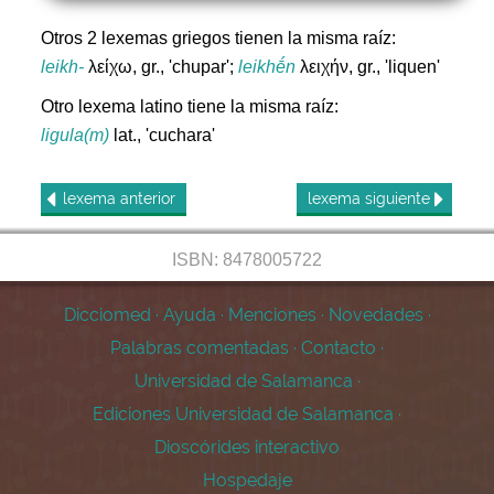
Otros 2 lexemas griegos tienen la misma raíz:
leikh-
λείχω, gr., 'chupar';
leikhḗn
λειχήν, gr., 'liquen'
Otro lexema latino tiene la misma raíz:
ligula(m)
lat., 'cuchara'
lexema
anterior
lexema
siguiente
ISBN: 8478005722
Dicciomed
·
Ayuda
·
Menciones
·
Novedades
·
Palabras comentadas
·
Contacto
·
Universidad de Salamanca
·
Ediciones Universidad de Salamanca
·
Dioscórides interactivo
Hospedaje