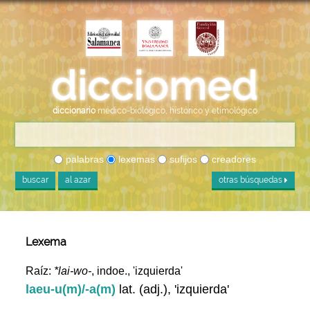
diccionario
médico-biológico, histórico y etimológico
palabras
lexemas
sufijos
creadores
buscar
al azar
otras búsquedas
Lexema
Raíz:
*lai-wo-
, indoe., 'izquierda'
laeu-u(m)/-a(m)
lat. (adj.), 'izquierda'