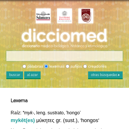
diccionario
médico-biológico, histórico y etimológico
palabras
lexemas
sufijos
creadores
buscar
al azar
otras búsquedas
Lexema
Raíz:
*myk-
, leng. sustrato, 'hongo'
mykēt(es)
μύκητες gr. (sust.), 'hongos'