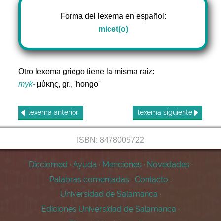
Forma del lexema en español:
micet(o)
Otro lexema griego tiene la misma raíz:
myk-
μύκης, gr., 'hongo'
lexema
anterior
lexema
siguiente
ISBN: 8478005722
Dicciomed
·
Ayuda
·
Menciones
·
Novedades
·
Palabras comentadas
·
Contacto
·
Universidad de Salamanca
·
Ediciones Universidad de Salamanca
·