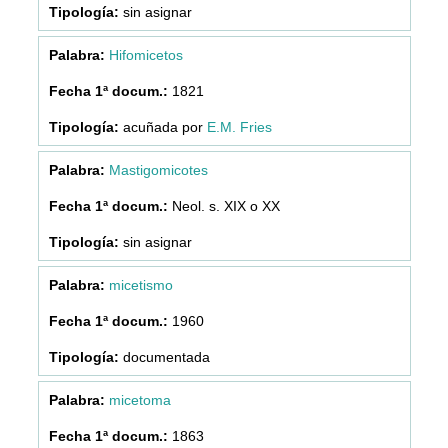
sin asignar
Hifomicetos
1821
acuñada por
E.M. Fries
Mastigomicotes
Neol. s. XIX o XX
sin asignar
micetismo
1960
documentada
micetoma
1863