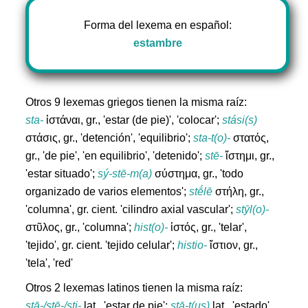
Forma del lexema en español:
estambre
Otros 9 lexemas griegos tienen la misma raíz:
sta-
ἱστάναι, gr., 'estar (de pie)', 'colocar';
stási(s)
στάσις, gr., 'detención', 'equilibrio';
sta-t(o)-
στατός,
gr., 'de pie', 'en equilibrio', 'detenido';
stē-
ἵστημι, gr.,
'estar situado';
sý-stē-m(a)
σύστημα, gr., 'todo
organizado de varios elementos';
stḗlē
στήλη, gr.,
'columna', gr. cient. 'cilindro axial vascular';
stȳl(o)-
στῦλος, gr., 'columna';
hist(o)-
ἱστός, gr., 'telar',
'tejido', gr. cient. 'tejido celular';
histio-
ἵστιον, gr.,
'tela', 'red'
Otros 2 lexemas latinos tienen la misma raíz:
stā-/stē-/sti-
lat., 'estar de pie';
stā-t(us)
lat., 'estado'