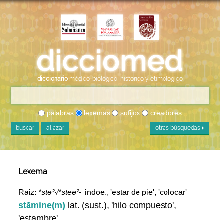
diccionario
médico-biológico, histórico y etimológico
palabras
lexemas
sufijos
creadores
buscar
al azar
otras búsquedas
Lexema
Raíz:
*stə²-/*steə²-
, indoe., 'estar de pie', 'colocar'
stāmine(m)
lat. (sust.), 'hilo compuesto',
'estambre'