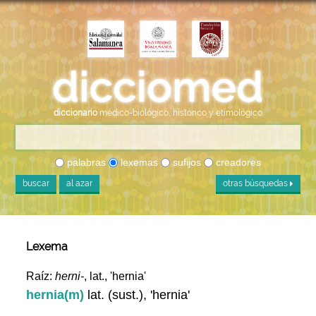
diccionario
médico-biológico, histórico y etimológico
palabras
lexemas
sufijos
creadores
buscar
al azar
otras búsquedas
Lexema
Raíz:
herni-
, lat., 'hernia'
hernia(m)
lat. (sust.), 'hernia'