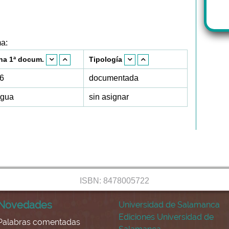
ma:
ha 1ª docum.
Tipología
6
documentada
igua
sin asignar
ISBN: 8478005722
Novedades
Universidad de Salamanca
Ediciones Universidad de
Palabras comentadas