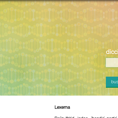
dicc
bus
Lexema