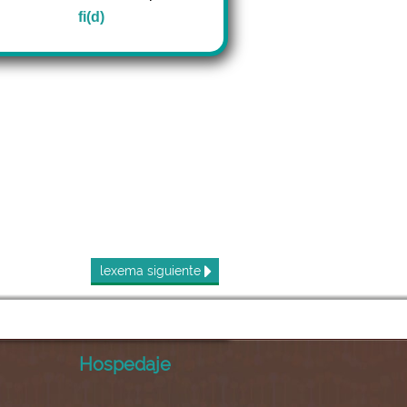
fi(d)
lexema
siguiente
Hospedaje