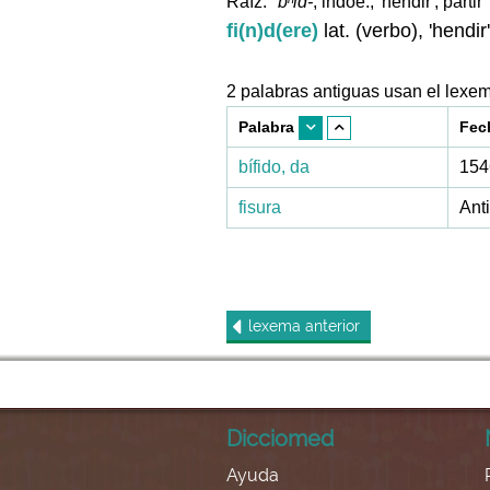
Raíz:
*bʰid-
, indoe., 'hendir', partir'
fi(n)d(ere)
lat. (verbo), 'hendir'
2 palabras antiguas usan el lexe
Palabra
Fec
bífido, da
154
fisura
Ant
lexema
anterior
Dicciomed
Ayuda