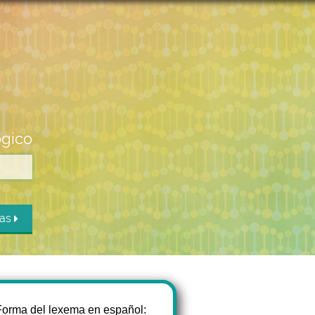
ógico
das
Forma del lexema en español: