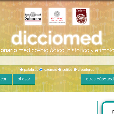
ionario
médico-biológico, histórico y etimol
palabras
lexemas
sufijos
creadores
car
al azar
otras búsque