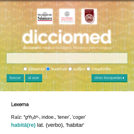
diccionario
médico-biológico, histórico y etimológico
palabras
lexemas
sufijos
creadores
buscar
al azar
otras búsquedas
Lexema
Raíz:
*gʰh₁bʰ-
, indoe., 'tener', 'coger'
habitā(re)
lat. (verbo), 'habitar'