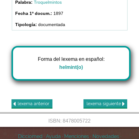
Troquelmintos
1897
documentada
Forma del lexema en español:
helmint(o)
lexema
anterior
lexema
siguiente
ISBN: 8478005722
Dicciomed
·
Ayuda
·
Menciones
·
Novedades
·