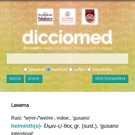
diccionario
médico-biológico, histórico y etimológico
palabras
lexemas
sufijos
creadores
buscar
al azar
otras búsquedas
Lexema
Raíz:
*wr̥mi-/*welmi-
, indoe., 'gusano'
helminth(o)-
ἕλμιν-ς/-θος gr. (sust.), 'gusano
intestinal'