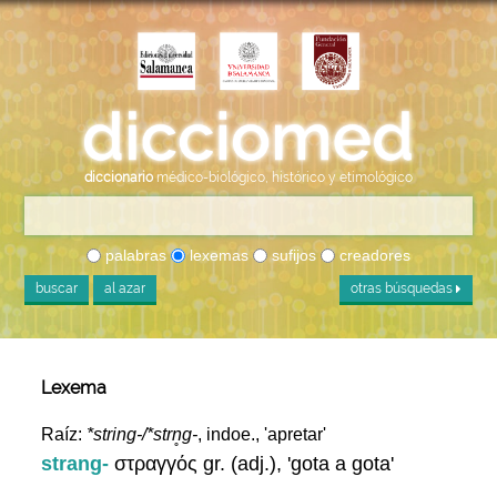
diccionario
médico-biológico, histórico y etimológico
palabras
lexemas
sufijos
creadores
buscar
al azar
otras búsquedas
Lexema
Raíz:
*string-/*strn̥g-
, indoe., 'apretar'
strang-
στραγγός gr. (adj.), 'gota a gota'