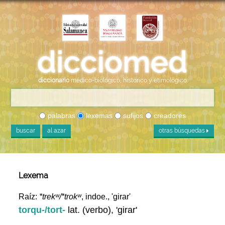
diccionario
médico-biológico, histórico y etimológico
palabras
lexemas
sufijos
creadores
buscar
al azar
otras búsquedas
Lexema
Raíz:
*trekʷ/*trokʷ
, indoe., 'girar'
torqu-/tort-
lat. (verbo), 'girar'