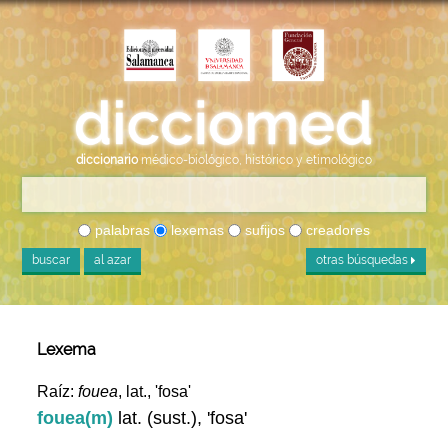
diccionario
médico-biológico, histórico y etimológico
palabras
lexemas
sufijos
creadores
buscar
al azar
otras búsquedas
Lexema
Raíz:
fouea
, lat., 'fosa'
fouea(m)
lat. (sust.), 'fosa'