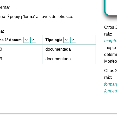
forma'
rphḗ
μορφή 'forma' a través del etrusco.
Otros 
ma:
raíz:
ha 1ª docum.
Tipología
morph
-μορφος
0
documentada
determ
3
documentada
Morfeo
Otros 
raíz:
formār
forme(