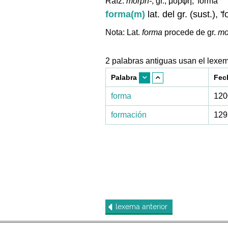
Raíz:
morph-
, gr., μορφή, 'forma'
forma(m)
lat. del gr. (sust.), '
Nota: Lat.
forma
procede de gr.
mo
2 palabras antiguas usan el lexe
Palabra
Fec
forma
120
formación
129
lexema
anterior