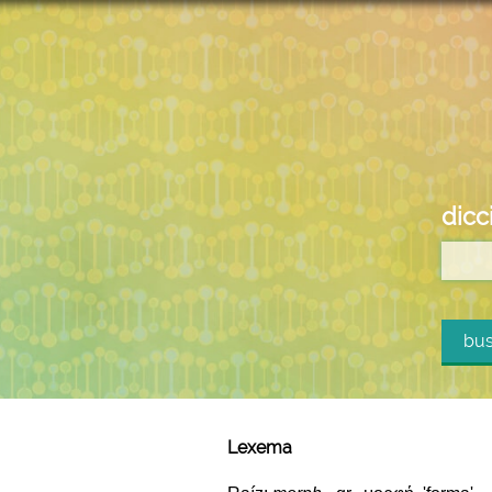
dicc
bus
Lexema