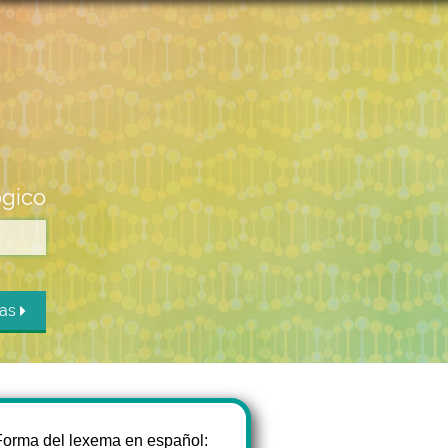
ógico
das
Forma del lexema en español: