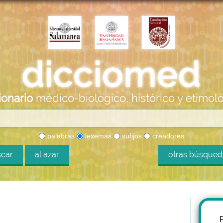
ionario
médico-biológico, histórico y etimol
palabras
lexemas
sufijos
creadores
car
al azar
otras búsque