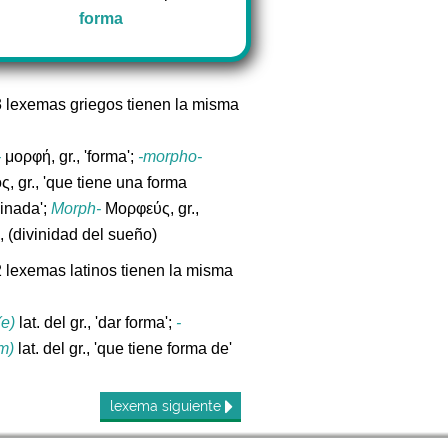
forma
3 lexemas griegos tienen la misma
-
μορφή, gr., 'forma';
-morpho-
, gr., 'que tiene una forma
inada';
Morph-
Μορφεύς, gr.,
, (divinidad del sueño)
2 lexemas latinos tienen la misma
(e)
lat. del gr., 'dar forma';
-
m)
lat. del gr., 'que tiene forma de'
lexema
siguiente