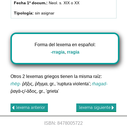
Neol. s. XIX o XX
sin asignar
Forma del lexema en español:
-rragia
,
rragia
Otros 2 lexemas griegos tienen la misma raíz:
rhēg-
ῥῆξις, ῥῆγμα, gr., 'ruptura violenta';
rhagad-
ῥαγά-ς/-άδος, gr., 'grieta'
lexema
anterior
lexema
siguiente
ISBN: 8478005722