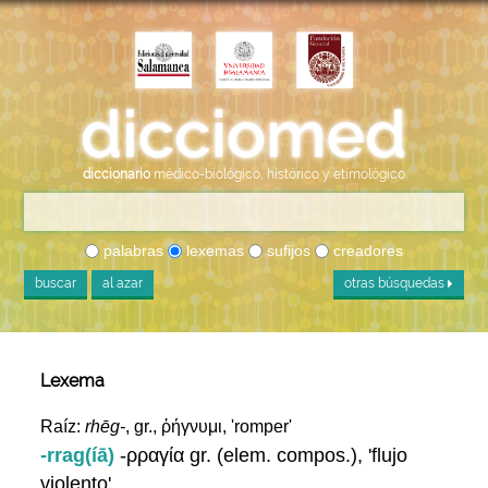
diccionario
médico-biológico, histórico y etimológico
palabras
lexemas
sufijos
creadores
buscar
al azar
otras búsquedas
Lexema
Raíz:
rhēg-
, gr., ῥήγνυμι, 'romper'
-rrag(íā)
-ρραγία gr. (elem. compos.), 'flujo
violento'