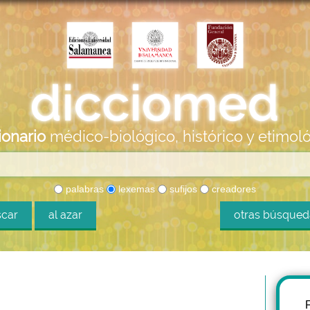
ionario
médico-biológico, histórico y etimol
palabras
lexemas
sufijos
creadores
car
al azar
otras búsque