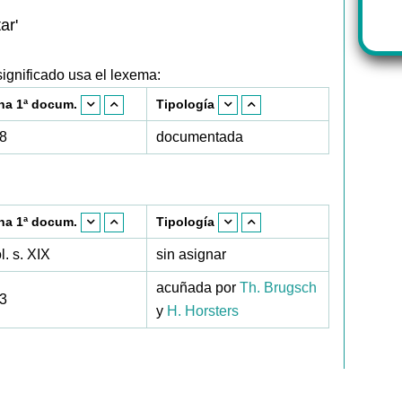
ar'
ignificado usa el lexema:
ha 1ª docum.
Tipología
8
documentada
ha 1ª docum.
Tipología
l. s. XIX
sin asignar
acuñada por
Th. Brugsch
3
y
H. Horsters