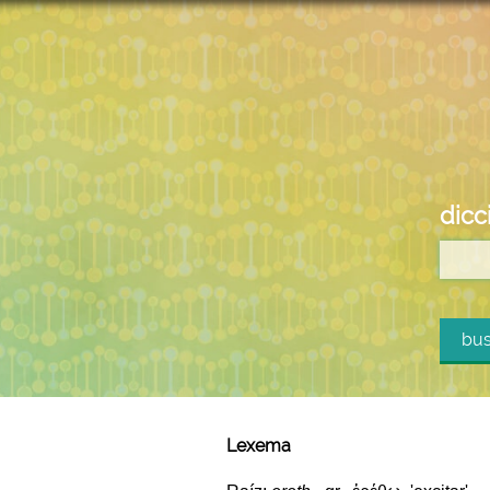
dicc
bus
Lexema