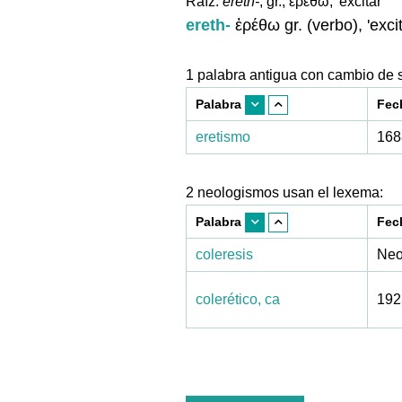
Raíz:
ereth-
, gr., ἐρέθω, 'excitar'
ereth-
ἐρέθω gr. (verbo), 'excit
1 palabra antigua con cambio de s
Palabra
Fec
eretismo
168
2 neologismos usan el lexema:
Palabra
Fec
coleresis
Neo
colerético, ca
192