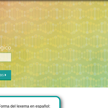
ógico
das
Forma del lexema en español: