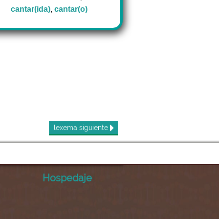
cantar(ida)
,
cantar(o)
lexema
siguiente
Hospedaje