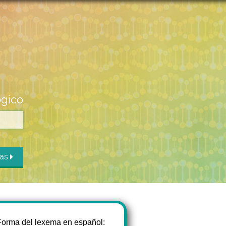
ógico
das
Forma del lexema en español: