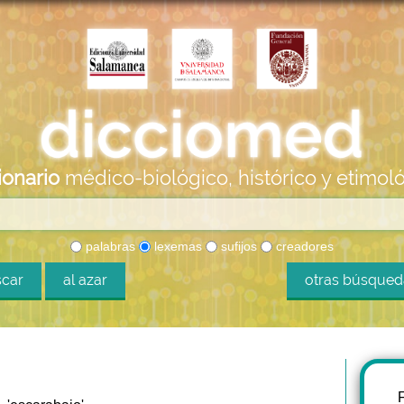
ionario
médico-biológico, histórico y etimol
palabras
lexemas
sufijos
creadores
car
al azar
otras búsque