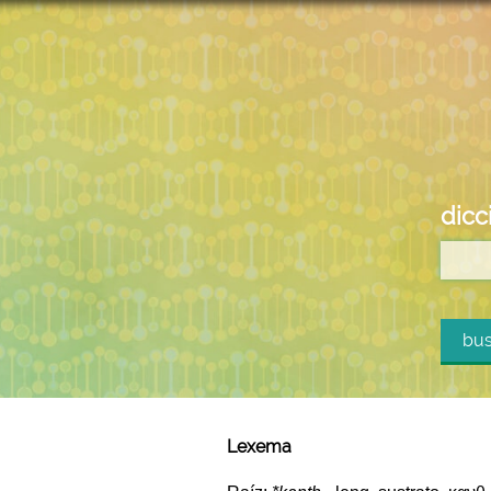
dicc
bus
Lexema