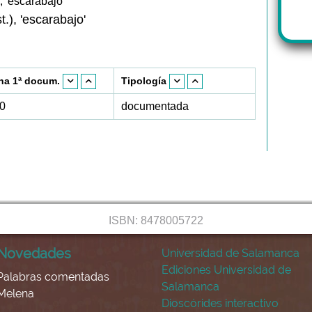
-, 'escarabajo'
t.), 'escarabajo'
ha 1ª docum.
Tipología
0
documentada
ISBN: 8478005722
Novedades
Universidad de Salamanca
Ediciones Universidad de
Palabras comentadas
Salamanca
Melena
Dioscórides interactivo