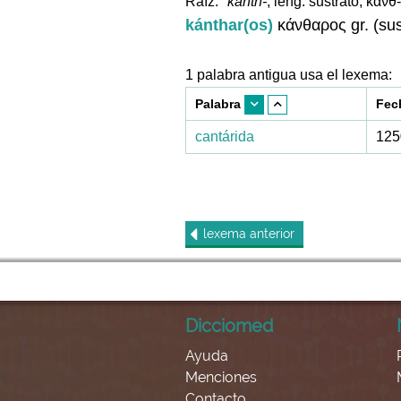
Raíz:
*kanth-
, leng. sustrato, κανθ
kánthar(os)
κάνθαρος gr. (sus
1 palabra antigua usa el lexema:
Palabra
Fec
cantárida
125
lexema
anterior
Dicciomed
Ayuda
Menciones
Contacto