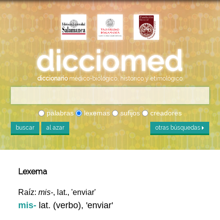
diccionario
médico-biológico, histórico y etimológico
palabras
lexemas
sufijos
creadores
buscar
al azar
otras búsquedas
Lexema
Raíz:
mis-
, lat., 'enviar'
mis-
lat. (verbo), 'enviar'