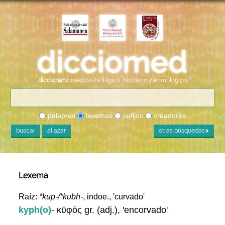
diccionario
médico-biológico, histórico y etimológico
palabras
lexemas
sufijos
creadores
buscar
al azar
otras búsquedas
Lexema
Raíz:
*kup-/*kubh-
, indoe., 'curvado'
kyph(o)-
κῡφός gr. (adj.), 'encorvado'