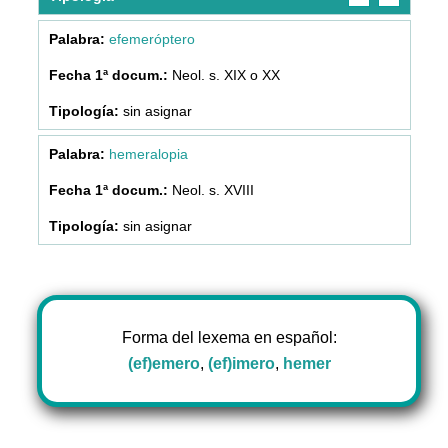
efemeróptero
Neol. s. XIX o XX
sin asignar
hemeralopia
Neol. s. XVIII
sin asignar
Forma del lexema en español:
(ef)emero
,
(ef)imero
,
hemer