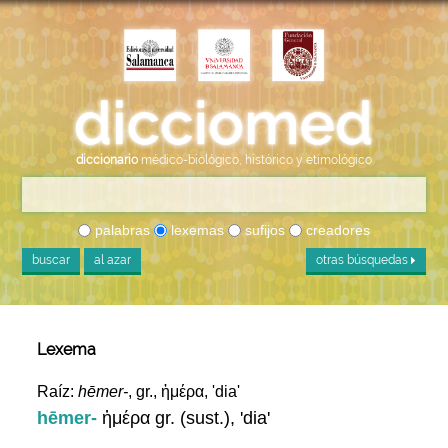
diccionario
médico-biológico, histórico y etimológico
palabras
lexemas
sufijos
creadores
buscar
al azar
otras búsquedas
Lexema
Raíz:
hēmer-
, gr., ἡμέρα, 'dia'
hēmer-
ἡμέρα gr. (sust.), 'dia'