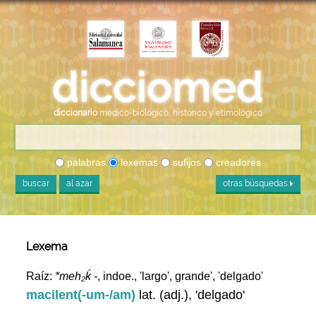
diccionario
médico-biológico, histórico y etimológico
palabras
lexemas
sufijos
creadores
buscar
al azar
otras búsquedas
Lexema
Raíz:
*meh₂ḱ -
, indoe., 'largo', grande', 'delgado'
macilent(-um-/am)
lat. (adj.), 'delgado'