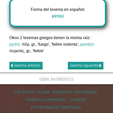
Forma del lexema en español:
pirr(o)
Otros 2 lexemas griegos tienen la misma raíz:
pyr(o)-
πῦρ, gr., 'fuego', 'fiebre violenta';
pyret(o)-
πυρετός, gr., 'fiebre'
lexema
anterior
lexema
siguiente
ISBN: 8478005722
Dicciomed
·
Ayuda
·
Menciones
·
Novedades
·
Palabras comentadas
·
Contacto
·
Universidad de Salamanca
·