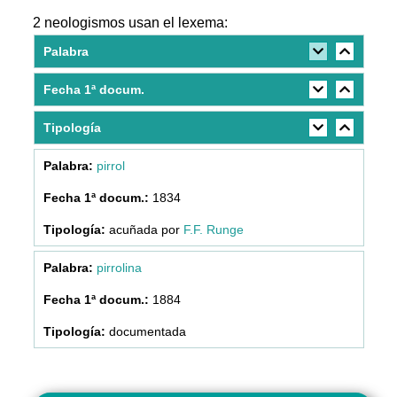
2 neologismos usan el lexema:
Palabra
Fecha 1ª docum.
Tipología
pirrol
1834
acuñada por
F.F. Runge
pirrolina
1884
documentada