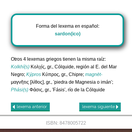
Forma del lexema en español:
sardon(ico)
Otros 4 lexemas griegos tienen la misma raíz:
Kolkhí(s)
Κολχίς, gr., Cólquide, región al E. del Mar
Negro;
Kýpros
Κύπρος, gr., Chipre;
magnēt-
μαγνῆτις [λίθος], gr., 'piedra de Magnesia o imán';
Phási(s)
Φάσις, gr., 'Fásis', río de la Cólquide
lexema
anterior
lexema
siguiente
ISBN: 8478005722