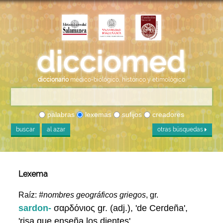
diccionario
médico-biológico, histórico y etimológico
palabras
lexemas
sufijos
creadores
buscar
al azar
otras búsquedas
Lexema
Raíz:
#nombres geográficos griegos
, gr.
sardon-
σαρδόνιος gr. (adj.), 'de Cerdeña',
'risa que enseña los dientes'