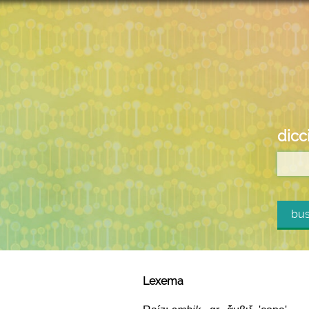
dicc
bus
Lexema