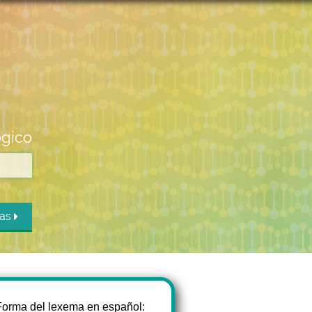
ógico
das
Forma del lexema en español: