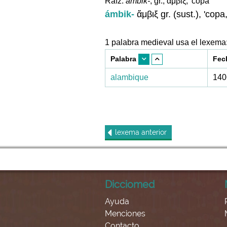
Raíz:
ambik-
, gr., ἄμβιξ, 'copa'
ámbik-
ἄμβιξ gr. (sust.), 'cop
1 palabra medieval usa el lexema
Palabra
Fec
alambique
140
lexema
anterior
Dicciomed
Ayuda
Menciones
Contacto