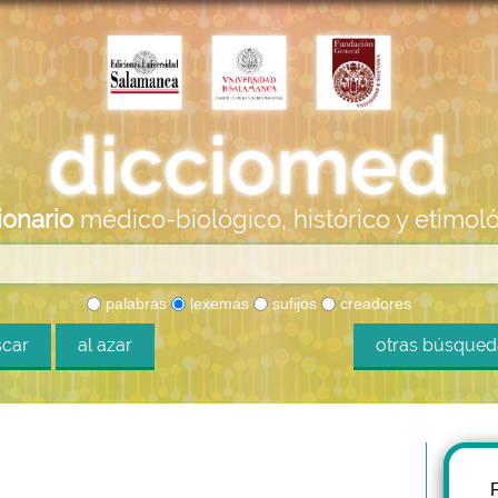
ionario
médico-biológico, histórico y etimol
palabras
lexemas
sufijos
creadores
car
al azar
otras búsque