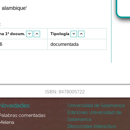
a, alambique'
:
ha 1ª docum.
Tipología
6
documentada
ISBN: 8478005722
Novedades
Universidad de Salamanca
Ediciones Universidad de
Palabras comentadas
Salamanca
Melena
Dioscórides interactivo