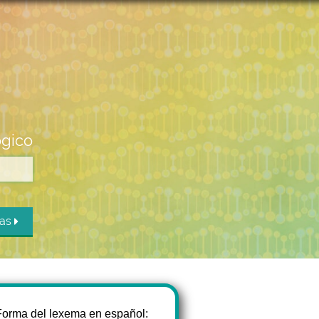
ógico
das
Forma del lexema en español: