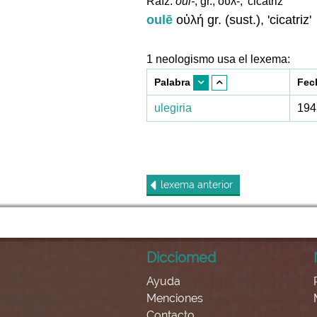
Raíz:
oul-
, gr., οὐλ-, 'cicatriz'
oulē
οὐλή gr. (sust.), 'cicatriz'
1 neologismo usa el lexema:
Palabra
Fec
ulegiria
194
lexema
anterior
Dicciomed
Ayuda
Menciones
Contacto