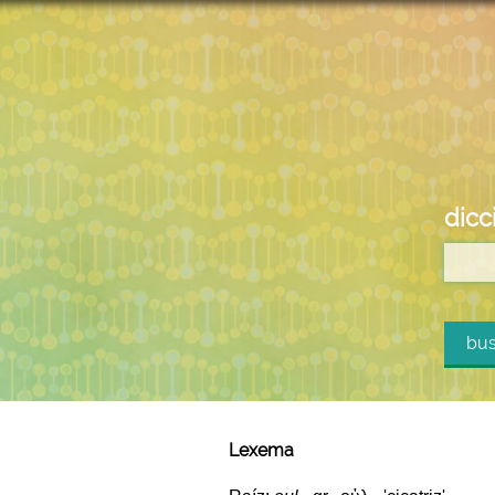
dicc
bus
Lexema