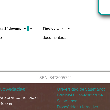
ha 1ª docum.
Tipología
5
documentada
ISBN: 8478005722
Novedades
Universidad de Salamanca
Ediciones Universidad de
Palabras comentadas
Salamanca
Melena
Dioscórides interactivo