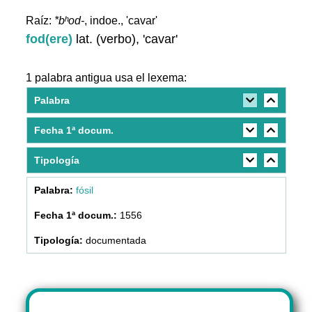
Raíz:
*bʰod-
, indoe., 'cavar'
fod(ere)
lat. (verbo), 'cavar'
1 palabra antigua usa el lexema:
Palabra
Fecha 1ª docum.
Tipología
fósil
1556
documentada