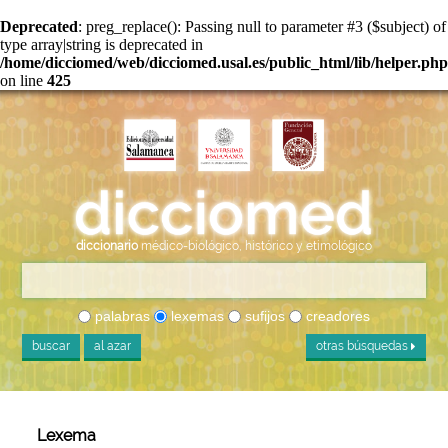
Deprecated
: preg_replace(): Passing null to parameter #3 ($subject) of
type array|string is deprecated in
/home/dicciomed/web/dicciomed.usal.es/public_html/lib/helper.php
on line
425
diccionario
médico-biológico, histórico y etimológico
palabras
lexemas
sufijos
creadores
buscar
al azar
otras búsquedas
Lexema