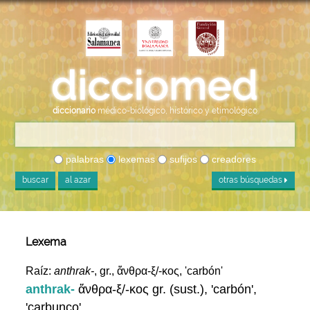
diccionario
médico-biológico, histórico y etimológico
palabras
lexemas
sufijos
creadores
buscar
al azar
otras búsquedas
Lexema
Raíz:
anthrak-
, gr., ἄνθρα-ξ/-κος, 'carbón'
anthrak-
ἄνθρα-ξ/-κος gr. (sust.), 'carbón',
'carbunco'