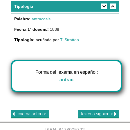
Tipología
antracosis
1838
acuñada por
T. Stratton
Forma del lexema en español:
antrac
lexema
anterior
lexema
siguiente
ISBN: 8478005722